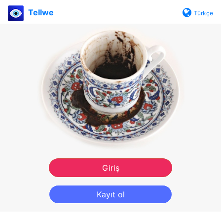
Tellwe
Türkçe
Giriş
Kayıt ol