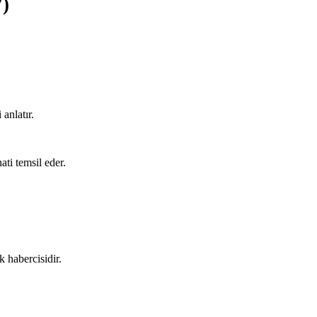
7)
anlatır.
ti temsil eder.
ık habercisidir.