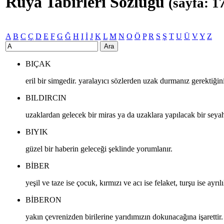
Rüya Tabirleri Sözlüğü
(sayfa: 1
A
B
C
Ç
D
E
F
G
Ğ
H
I
İ
J
K
L
M
N
O
Ö
P
R
S
Ş
T
U
Ü
V
Y
Z
Ara
BIÇAK
eril bir simgedir. yaralayıcı sözlerden uzak durmanız gerektiğini 
BILDIRCIN
uzaklardan gelecek bir miras ya da uzaklara yapılacak bir seyaha
BIYIK
güzel bir haberin geleceği şeklinde yorumlanır.
BIBER
yeşil ve taze ise çocuk, kırmızı ve acı ise felaket, turşu ise ayrıl
BIBERON
yakın çevrenizden birilerine yarıdımızın dokunacağına işarettir.