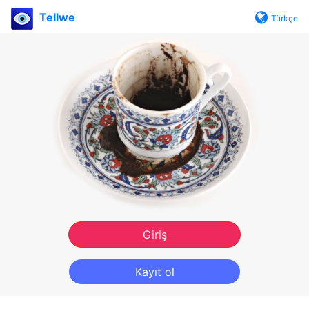
Tellwe
Türkçe
Giriş
Kayıt ol