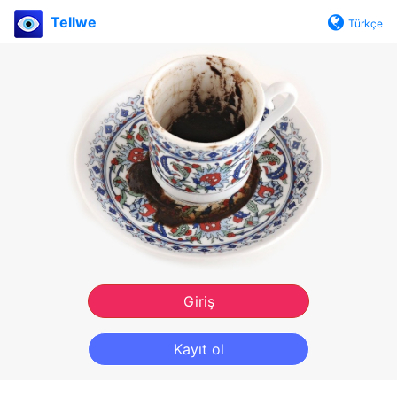
Tellwe
Türkçe
Giriş
Kayıt ol