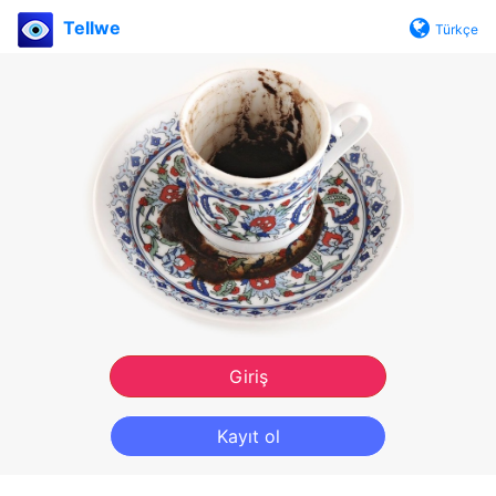
Tellwe
Türkçe
Giriş
Kayıt ol