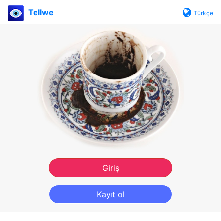
Tellwe
Türkçe
Giriş
Kayıt ol