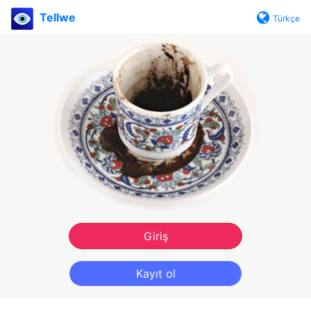
Tellwe
Türkçe
Giriş
Kayıt ol