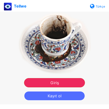
Tellwe
Türkçe
Giriş
Kayıt ol