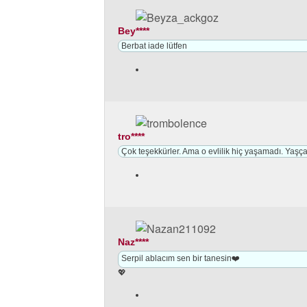
Bey****
Berbat iade lütfen
tro****
Çok teşekkürler. Ama o evlilik hiç yaşamadı. Yaşç
Naz****
Serpil ablacım sen bir tanesin❤️
💖