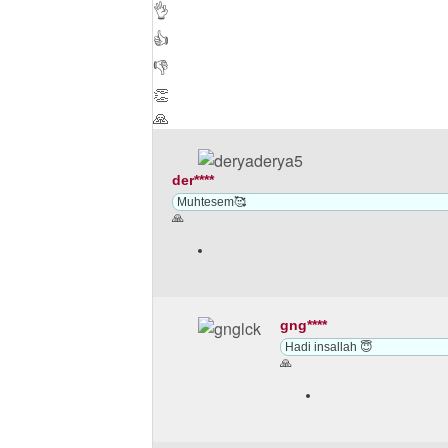
👌
👍
👎
👏
🙏
der****
Muhtesem🥰
🙏
gng****
Hadi insallah 😇
🙏