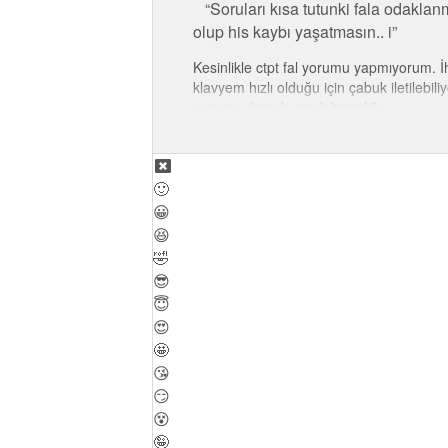
Soruları kısa tutunki fala odakla
olup his kaybı yaşatmasın.. i
Kesinlikle ctpt fal yorumu yapmıyorum. İh
klavyem hızlı olduğu için çabuk iletileb
yorumu demek emek hırsızlığı.
🙂
😀
😆
🤣
😎
😇
😍
🤩
😘
😏
😵
🤪