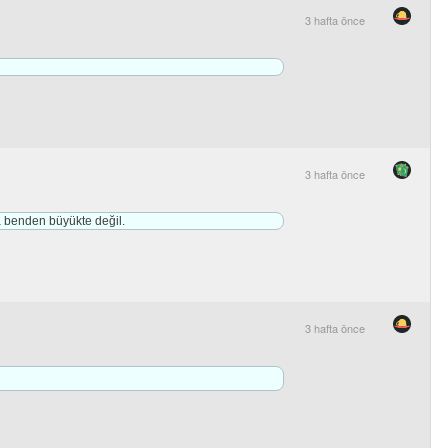
3 hafta önce
3 hafta önce
a benden büyükte değil.
3 hafta önce