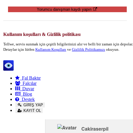
Yorumcu danışman kaydı yapın
Kullanım koşulları & Gizlilik politikası
Tellwe, servis sunmak için çeşitli bilgilerinizi alır ve belli bir zaman için depola
Detaylar için lütfen
Kullanım Koşulları
ve
Gizlilik Politikamızı
okuyun.
Tellwe
Fal Baktır
Falcılar
Duvar
Blog
Destek
GİRİŞ YAP
KAYIT OL
Cakiraserpil