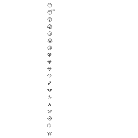
😒
😴
😲
😱
😢
😭
😠
💖
🧡
💙
💚
💕
💔
🎯
🔥
💯
🧿
✋
👋