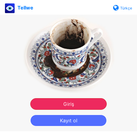
Tellwe
Türkçe
Giriş
Kayıt ol