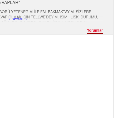
CEVAPLAR
ÖRÜ YETENEĞİM İLE FAL BAKMAKTAYIM. SİZLERE
AP OLMAK İÇİN TELLWE’DEYİM. İSİM, İLİŞKİ DURUMU,
devamı
A TÜM SORULARINIZI SORUN. İADE YAPMIYORUM.
R… BİR ÖNCEKİ HESABIMA ULAŞAMADIĞIM İÇİN ARTIK
Yorumlar