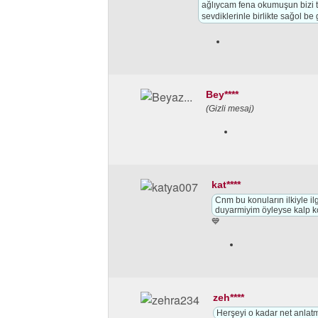
ağlıycam fena okumuşun bizi t
sevdiklerinle birlikte sağol be
Bey****
(Gizli mesaj)
kat****
Cnm bu konuların ilkiyle il
duyarmiyim öyleyse kalp k
💙
zeh****
Herşeyi o kadar net anlatm