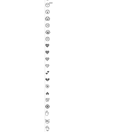
😴
😲
😱
😢
😭
😠
💖
🧡
💙
💚
💕
💔
🎯
🔥
💯
🧿
✋
👋
👌