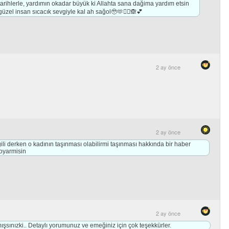
arihlerle, yardımın okadar büyük ki Allahta sana dağima yardım etsin
 güzel insan sıcacık sevgiyle kal ah sağol🥹🫶🙂‍↔️🙈💕
2 ay önce
2 ay önce
gili derken o kadının taşınması olabilirmi taşınması hakkında bir haber
oyarmisin
2 ay önce
ışsınızki.. Detaylı yorumunuz ve emeğiniz için çok teşekkürler.