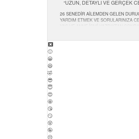
UZUN, DETAYLI VE GERÇEK 
26 SENEDİR AİLEMDEN GELEN DURUG
YARDIM ETMEK VE SORULARINIZA CEV
YAŞ VE ANNE İSMİ YAZDIKTAN SONR
DETAYLI, UZUN VE GERÇEK CEVAPLA
BURADAYIM.
🙂
😀
😆
🤣
😎
😇
😍
🤩
😘
😏
😵
🤪
😒