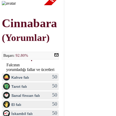
Cinnabara
(Yorumlar)
Başarı:
92.80%
Falcının
yorumladığı fallar ve ücretleri
50
Kahve falı
50
Tarot falı
50
Sanal fincan falı
50
El falı
50
İskambil falı