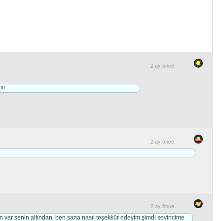
2 ay önce
!!
2 ay önce
2 ay önce
n var senin altından, ben sana nasıl teşekkür edeyim şimdi sevincime