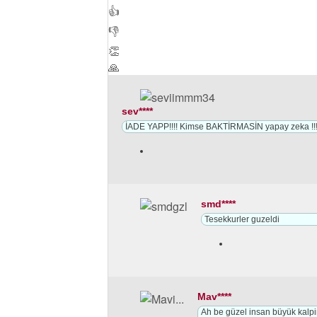
👍
👎
👏
🙏
sev****
İADE YAPP!!!! Kimse BAKTİRMASİN yapay zeka !!!!
smd****
Tesekkurler guzeldi
Mav****
Ah be güzel insan büyük kalpi