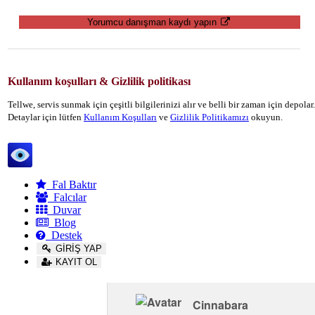
Yorumcu danışman kaydı yapın
Kullanım koşulları & Gizlilik politikası
Tellwe, servis sunmak için çeşitli bilgilerinizi alır ve belli bir zaman için depola
Detaylar için lütfen
Kullanım Koşulları
ve
Gizlilik Politikamızı
okuyun.
Tellwe
Fal Baktır
Falcılar
Duvar
Blog
Destek
GİRİŞ YAP
KAYIT OL
Cinnabara