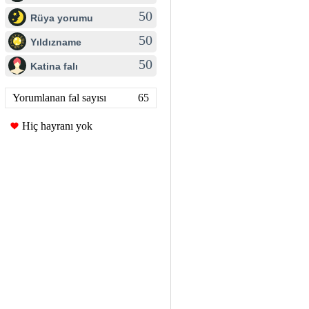
50
Rüya yorumu
50
Yıldızname
50
Katina falı
Yorumlanan fal sayısı
65
Hiç hayranı yok