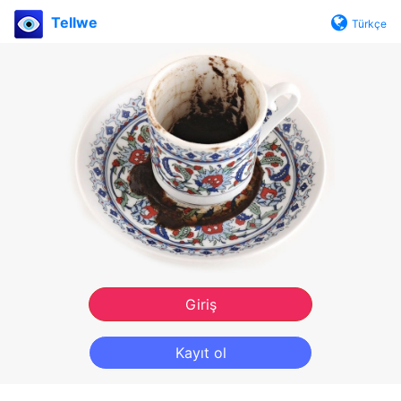
Tellwe
Türkçe
Giriş
Kayıt ol