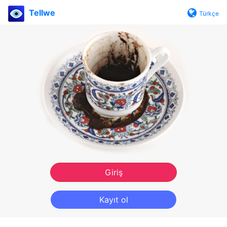
Tellwe
Türkçe
Giriş
Kayıt ol