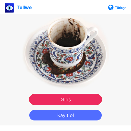
Tellwe
Türkçe
Giriş
Kayıt ol