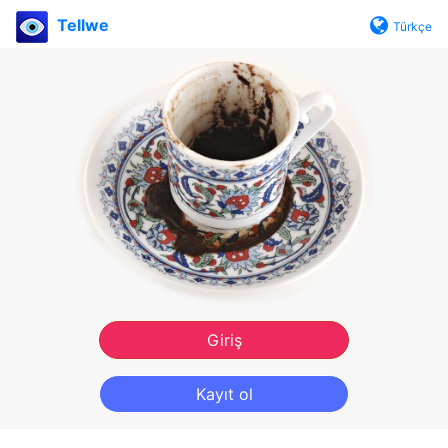
Tellwe
Türkçe
Giriş
Kayıt ol