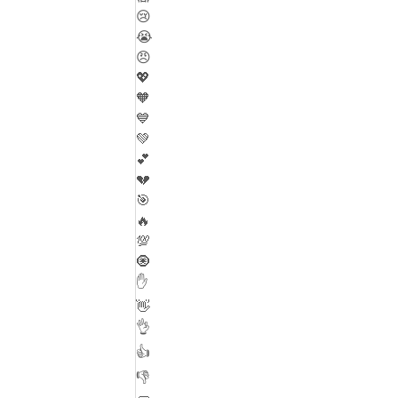
😢
😭
😠
💖
🧡
💙
💚
💕
💔
🎯
🔥
💯
🧿
✋
👋
👌
👍
👎