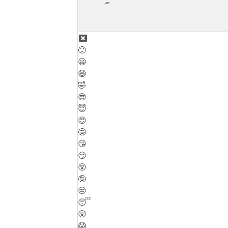
🙂
😀
😆
🤣
😎
😇
😍
🤩
😘
😏
😵
🤪
😒
😴
😲
😱