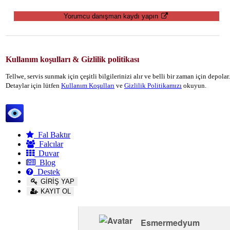
Yorumcu danışman kaydı yapın
Kullanım koşulları & Gizlilik politikası
Tellwe, servis sunmak için çeşitli bilgilerinizi alır ve belli bir zaman için depola
Detaylar için lütfen
Kullanım Koşulları
ve
Gizlilik Politikamızı
okuyun.
Tellwe
Fal Baktır
Falcılar
Duvar
Blog
Destek
GİRİŞ YAP
KAYIT OL
Esmermedyum