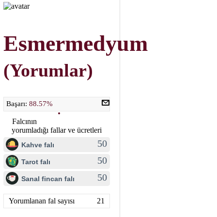
Esmermedyum
(Yorumlar)
Başarı:
88.57%
Falcının
yorumladığı fallar ve ücretleri
50
Kahve falı
50
Tarot falı
50
Sanal fincan falı
Yorumlanan fal sayısı
21