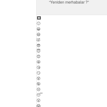
Yeniden merhabalar ?
🙂
😀
😆
🤣
😎
😇
😍
🤩
😘
😏
😵
🤪
😒
😴
😲
😱