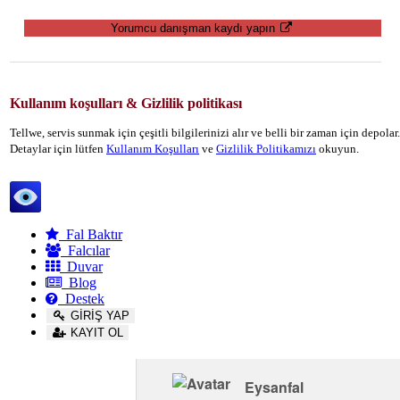
Yorumcu danışman kaydı yapın
Kullanım koşulları & Gizlilik politikası
Tellwe, servis sunmak için çeşitli bilgilerinizi alır ve belli bir zaman için depola
Detaylar için lütfen
Kullanım Koşulları
ve
Gizlilik Politikamızı
okuyun.
Tellwe
Fal Baktır
Falcılar
Duvar
Blog
Destek
GİRİŞ YAP
KAYIT OL
Eysanfal