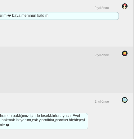
2 yıl önce
ederim ❤️ baya memnun kaldım
2 yıl önce
2 yıl önce
emen baktığınız içinde teşekkürler ayrıca..Evet
kmak istiyorum,çok yıprattılar,yıpratıcı hiçbirşeyi
mle ❤️