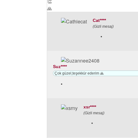
👏
🙏
Cat****
(Gizli mesaj)
Suz****
Çok güzel,teşekkür ederim 🙏
xsr****
(Gizli mesaj)