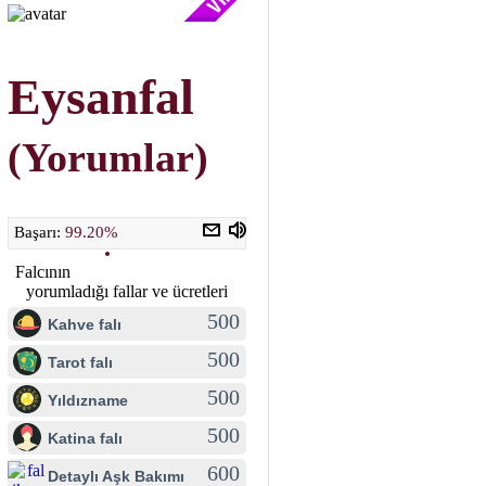
Eysanfal
(Yorumlar)
Başarı:
99.20%
Falcının
yorumladığı fallar ve ücretleri
500
Kahve falı
500
Tarot falı
500
Yıldızname
500
Katina falı
600
Detaylı Aşk Bakımı