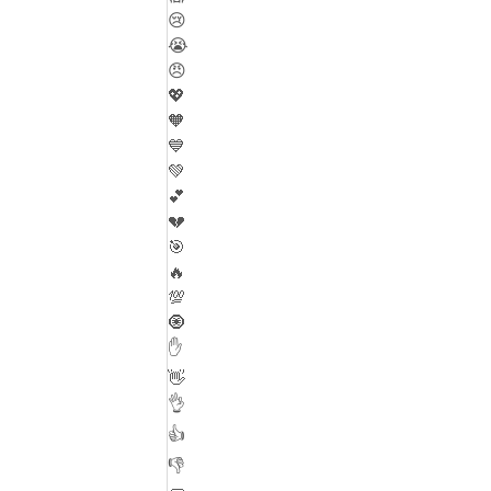
😢
😭
😠
💖
🧡
💙
💚
💕
💔
🎯
🔥
💯
🧿
✋
👋
👌
👍
👎