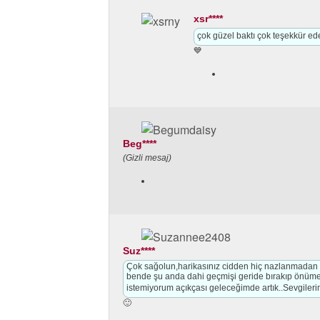
xsr****
çok güzel baktı çok teşekkür 
💙
Beg****
(Gizli mesaj)
Suz****
Çok sağolun,harikasınız cidden hiç nazlanmadan h
bende şu anda dahi geçmişi geride bırakıp önüme ba
istemiyorum açıkçası geleceğimde artık..Sevgileri
🙂