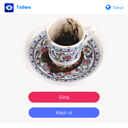
Tellwe
Türkçe
Giriş
Kayıt ol