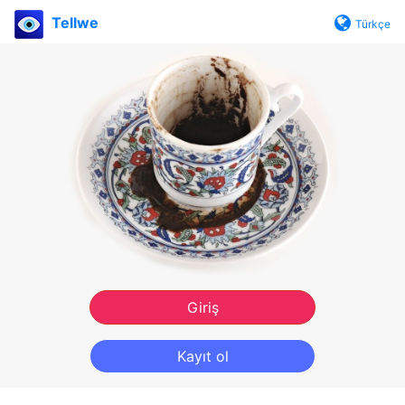
Tellwe
Türkçe
Giriş
Kayıt ol