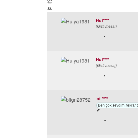
👏
🙏
Hul****
(Gizli mesaj)
Hul****
(Gizli mesaj)
bil****
Ben çok sevdim, tekrar 
💕