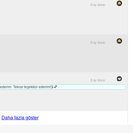
3 ay önce
3 ay önce
3 ay önce
ederim. Tekrar teşekkür ederim😘💕
Daha fazla göster