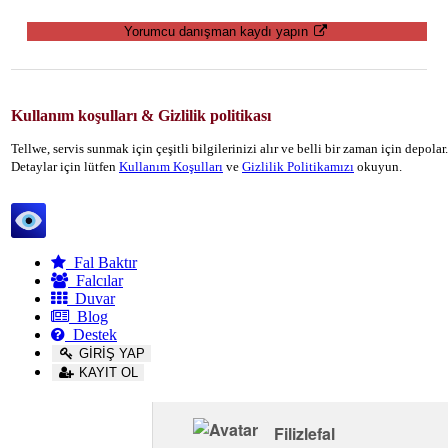
Yorumcu danışman kaydı yapın
Kullanım koşulları & Gizlilik politikası
Tellwe, servis sunmak için çeşitli bilgilerinizi alır ve belli bir zaman için depola
Detaylar için lütfen
Kullanım Koşulları
ve
Gizlilik Politikamızı
okuyun.
Tellwe
Fal Baktır
Falcılar
Duvar
Blog
Destek
GİRİŞ YAP
KAYIT OL
Filizlefal