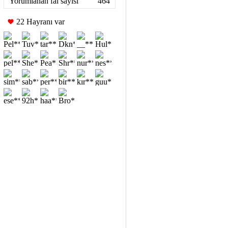
Yorumlanan fal sayısı
464
22 Hayranı var