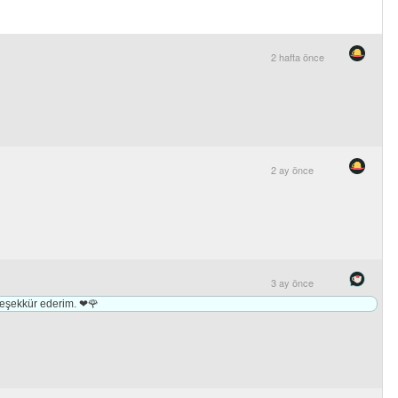
2 hafta önce
2 ay önce
3 ay önce
teşekkür ederim. ❤🌹