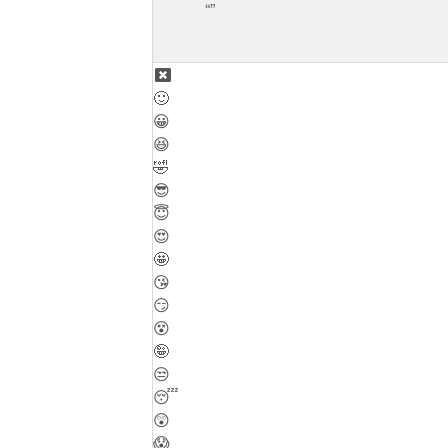
🙂
😀
😆
🤣
😎
😇
😍
🤩
😘
😏
😵
🤪
😒
😴
😲
😱