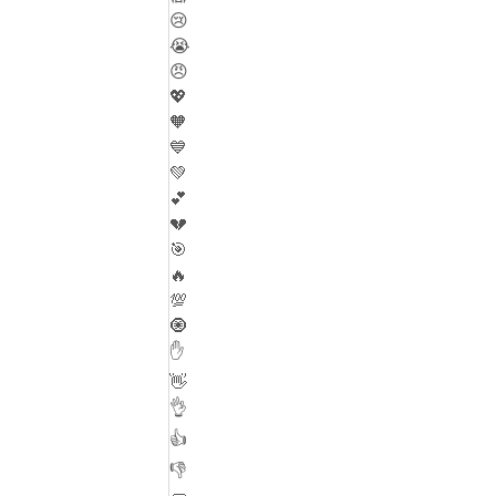
😢
😭
😠
💖
🧡
💙
💚
💕
💔
🎯
🔥
💯
🧿
✋
👋
👌
👍
👎