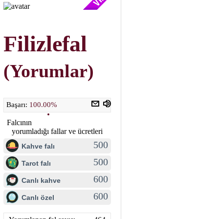
Filizlefal
(Yorumlar)
Başarı:
100.00%
Falcının
yorumladığı fallar ve ücretleri
500
Kahve falı
500
Tarot falı
600
Canlı kahve
600
Canlı özel