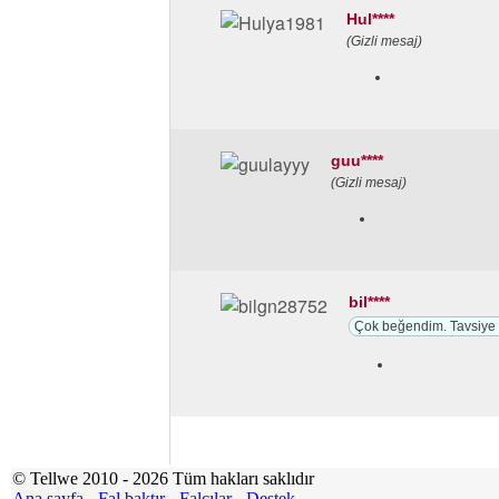
Hul****
(Gizli mesaj)
guu****
(Gizli mesaj)
bil****
Çok beğendim. Tavsiye 
© Tellwe 2010 - 2026 Tüm hakları saklıdır
Ana sayfa
-
Fal baktır
-
Falcılar
-
Destek