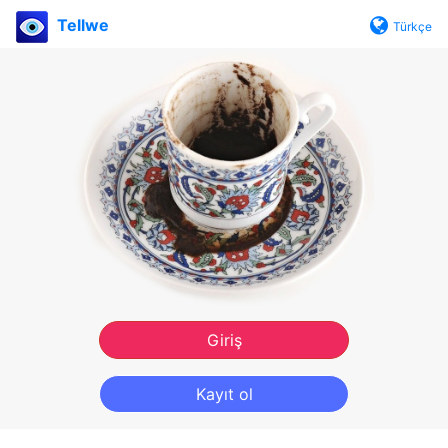
Tellwe
Türkçe
Giriş
Kayıt ol