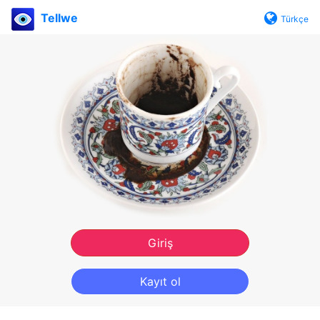
Tellwe
Türkçe
Giriş
Kayıt ol