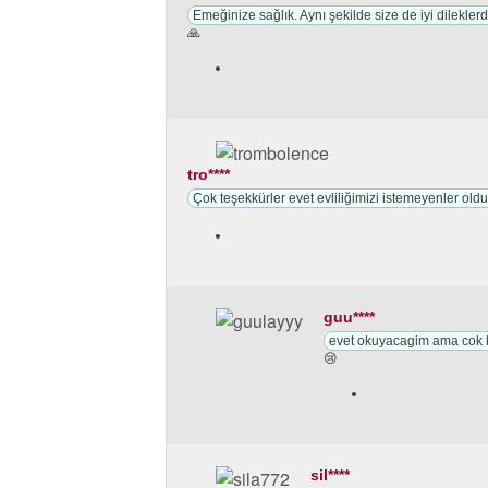
Emeğinize sağlık. Aynı şekilde size de iyi dilekl
🙏
tro****
Çok teşekkürler evet evliliğimizi istemeyenler oldu
guu****
evet okuyacagim ama cok ki
😢
sil****