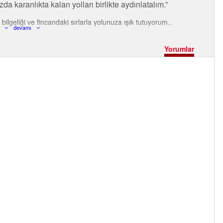
a karanlıkta kalan yolları birlikte aydınlatalım.
ilgeliği ve fincandaki sırlarla yolunuza ışık tutuyorum..
devamı
Yorumlar