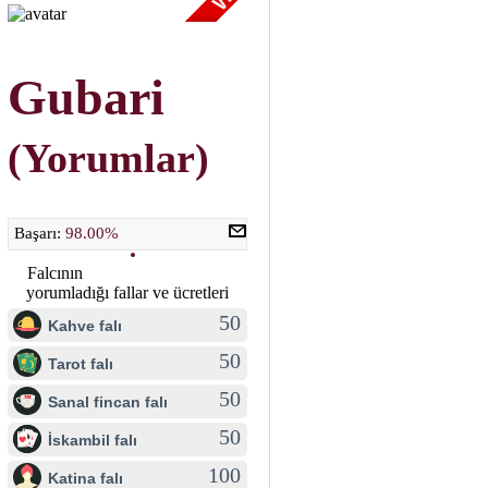
Gubari
(Yorumlar)
Başarı:
98.00%
Falcının
yorumladığı fallar ve ücretleri
50
Kahve falı
50
Tarot falı
50
Sanal fincan falı
50
İskambil falı
100
Katina falı