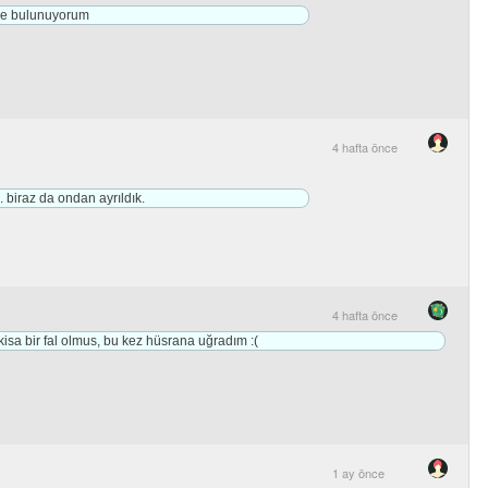
erde bulunuyorum
4 hafta önce
. biraz da ondan ayrıldık.
4 hafta önce
sa bir fal olmus, bu kez hüsrana uğradım :(
1 ay önce