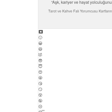
Aşk, kariyer ve hayat yolculuğunuzd
Tarot ve Kahve Falı Yorumcusu Kartların b
🙂
😀
😆
🤣
😎
😇
😍
🤩
😘
😏
😵
🤪
😒