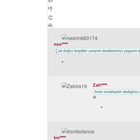
👎
👏
🙏
nes****
Çok doğru tespitler umarım dediklerinizi yaşarım 
Zah****
Amin insallaahh dediginiz g
🙏
tro****