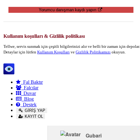
Yorumcu danışman kaydı yapın
Kullanım koşulları & Gizlilik politikası
Tellwe, servis sunmak için çeşitli bilgilerinizi alır ve belli bir zaman için depola
Detaylar için lütfen
Kullanım Koşulları
ve
Gizlilik Politikamızı
okuyun.
Tellwe
Fal Baktır
Falcılar
Duvar
Blog
Destek
GİRİŞ YAP
KAYIT OL
Gubari