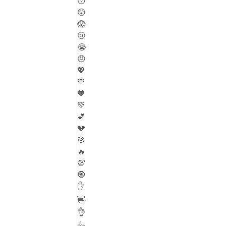
😴
😲
😱
😢
😭
😠
💖
🧡
💙
💚
💕
💔
🎯
🔥
💯
🧿
✋
👋
👌
👍