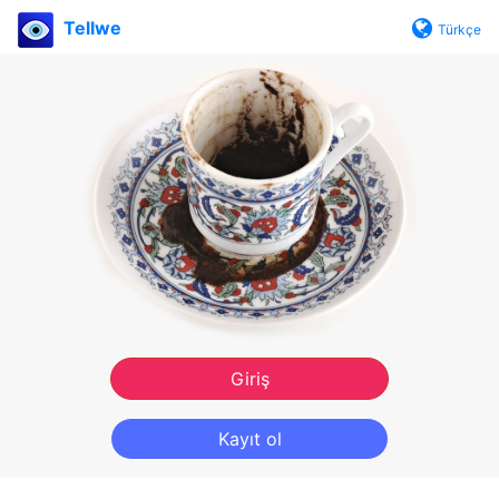
Tellwe
Türkçe
Giriş
Kayıt ol