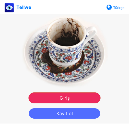
Tellwe
Türkçe
Giriş
Kayıt ol