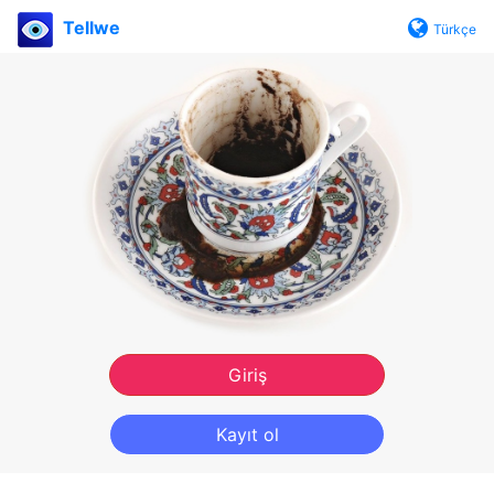
Tellwe
Türkçe
Giriş
Kayıt ol