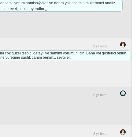
 kapsamli yorumlanmish👍Nett ve dobra yaklashimla mukemmel analiz
rumlar evet, chok beyendim ,,
2 yıl önce
m cok guzel tespitli detayli ve samimi yorumun icin. Bana yol gosterici oldun.
ne yuregine saglik canim benim... sevgiler...
2 yıl önce
2 yıl önce