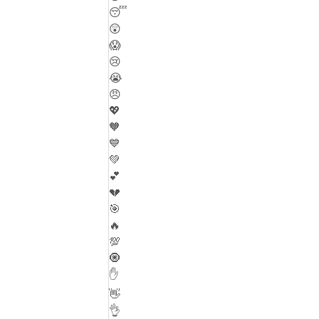
😴
😲
😱
😢
😭
😠
💖
🧡
💙
💚
💕
💔
🎯
🔥
💯
🧿
✋
👋
👌