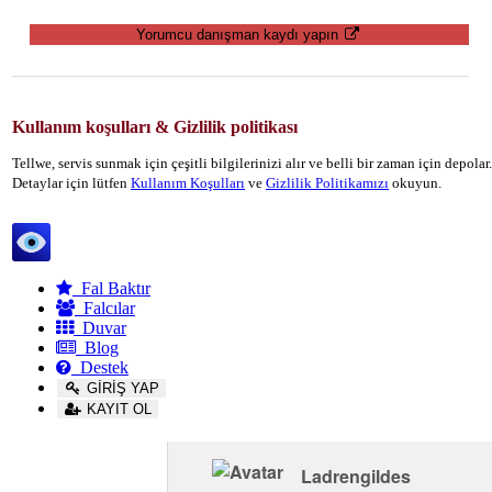
Yorumcu danışman kaydı yapın
Kullanım koşulları & Gizlilik politikası
Tellwe, servis sunmak için çeşitli bilgilerinizi alır ve belli bir zaman için depola
Detaylar için lütfen
Kullanım Koşulları
ve
Gizlilik Politikamızı
okuyun.
Tellwe
Fal Baktır
Falcılar
Duvar
Blog
Destek
GİRİŞ YAP
KAYIT OL
Ladrengildes