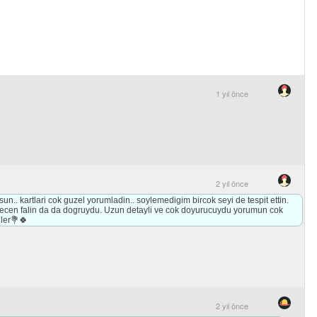
1 yıl önce
2 yıl önce
n.. kartlari cok guzel yorumladin.. soylemedigim bircok seyi de tespit ettin.
ecen falin da da dogruydu. Uzun detayli ve cok doyurucuydu yorumun cok
iler💐🍀
2 yıl önce