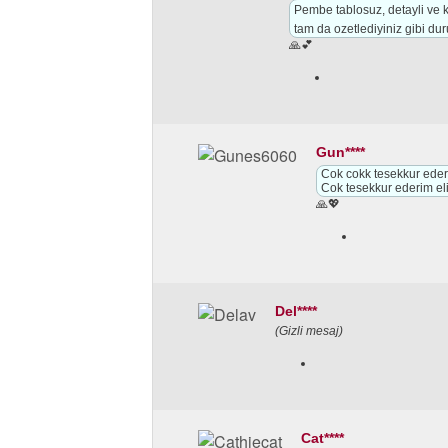
Pembe tablosuz, detayli ve
tam da ozetlediyiniz gibi du
🙏💕
Gun****
Cok cokk tesekkur ederi
Cok tesekkur ederim eli
🙏💖
Del****
(Gizli mesaj)
Cat****