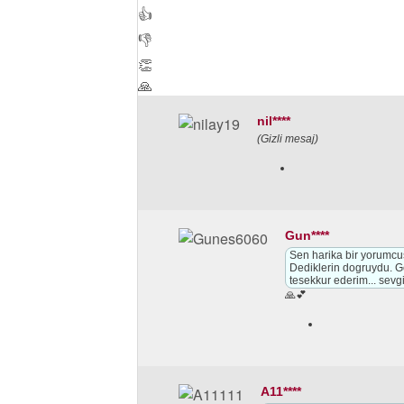
👍
👎
👏
🙏
nil****
(Gizli mesaj)
Gun****
Sen harika bir yorumcusu
Dediklerin dogruydu. G
tesekkur ederim... sevg
🙏💕
A11****