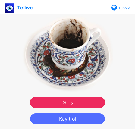
Tellwe
Türkçe
Giriş
Kayıt ol