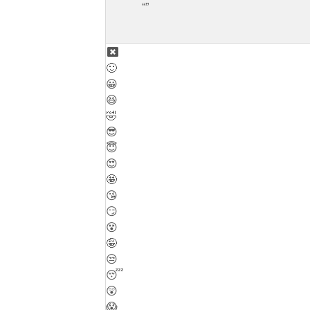
🙂
😀
😆
🤣
😎
😇
😍
🤩
😘
😏
😵
🤪
😒
😴
😲
😱