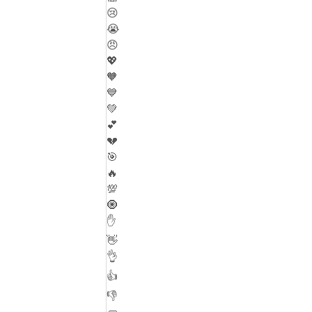
😢
😭
😠
💖
🧡
💙
💚
💕
💔
🎯
🔥
💯
🧿
✋
👋
👌
👍
👎