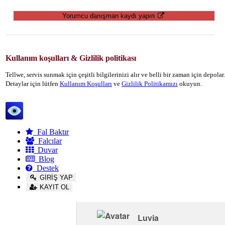
Yorumcu danışman kaydı yapın
Kullanım koşulları & Gizlilik politikası
Tellwe, servis sunmak için çeşitli bilgilerinizi alır ve belli bir zaman için depola
Detaylar için lütfen
Kullanım Koşulları
ve
Gizlilik Politikamızı
okuyun.
Tellwe
Fal Baktır
Falcılar
Duvar
Blog
Destek
GİRİŞ YAP
KAYIT OL
Luvia