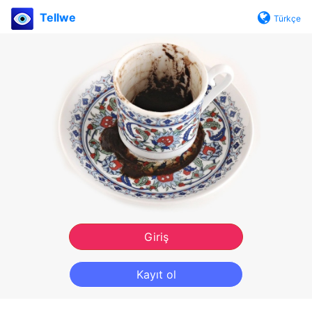
Tellwe
Türkçe
Giriş
Kayıt ol