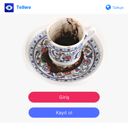
Tellwe
Türkçe
Giriş
Kayıt ol