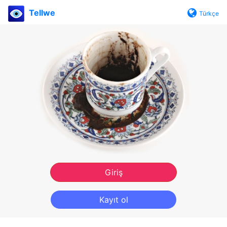
Tellwe
Türkçe
Giriş
Kayıt ol