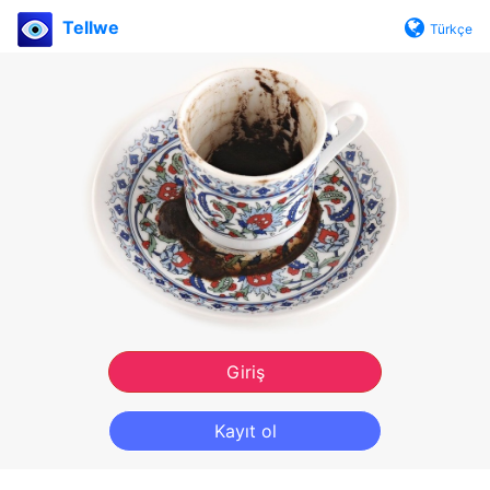
Tellwe
Türkçe
Giriş
Kayıt ol