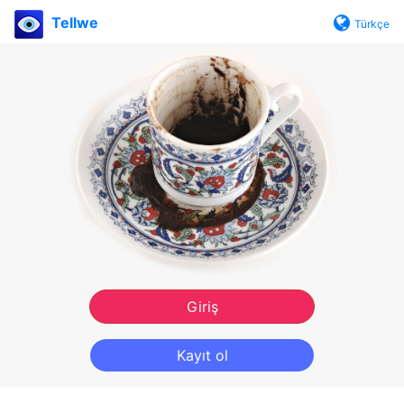
Tellwe
Türkçe
Giriş
Kayıt ol