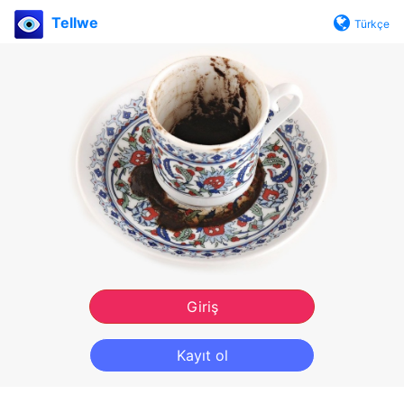
Tellwe
Türkçe
Giriş
Kayıt ol