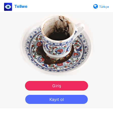
Tellwe
Türkçe
Giriş
Kayıt ol