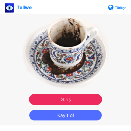
Tellwe
Türkçe
Giriş
Kayıt ol