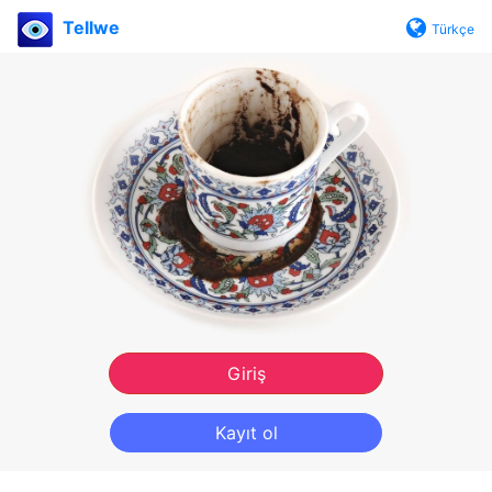
Tellwe
Türkçe
Giriş
Kayıt ol