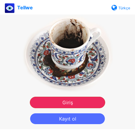
Tellwe
Türkçe
Giriş
Kayıt ol