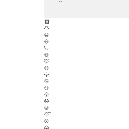
🙂
😀
😆
🤣
😎
😇
😍
🤩
😘
😏
😵
🤪
😒
😴
😲
😱