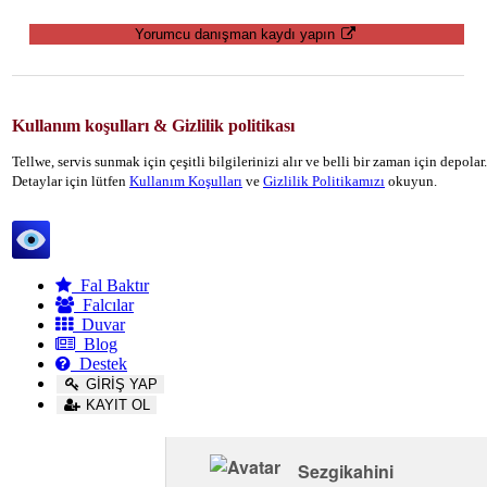
Yorumcu danışman kaydı yapın
Kullanım koşulları & Gizlilik politikası
Tellwe, servis sunmak için çeşitli bilgilerinizi alır ve belli bir zaman için depola
Detaylar için lütfen
Kullanım Koşulları
ve
Gizlilik Politikamızı
okuyun.
Tellwe
Fal Baktır
Falcılar
Duvar
Blog
Destek
GİRİŞ YAP
KAYIT OL
Sezgikahini