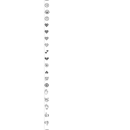
😢
😭
😠
💖
🧡
💙
💚
💕
💔
🎯
🔥
💯
🧿
✋
👋
👌
👍
👎