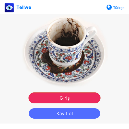
Tellwe
Türkçe
Giriş
Kayıt ol