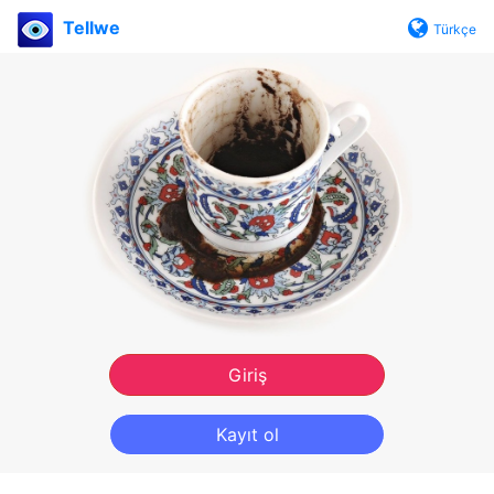
Tellwe
Türkçe
Giriş
Kayıt ol