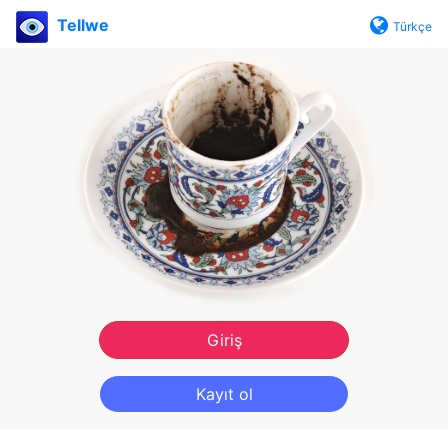
Tellwe
Türkçe
Giriş
Kayıt ol