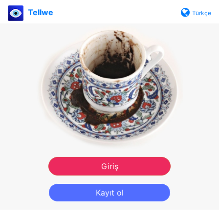
Tellwe
Türkçe
Giriş
Kayıt ol