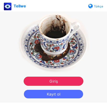
Tellwe
Türkçe
Giriş
Kayıt ol