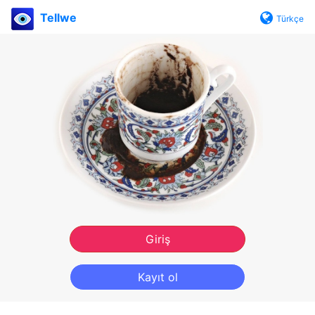
Tellwe
Türkçe
Giriş
Kayıt ol