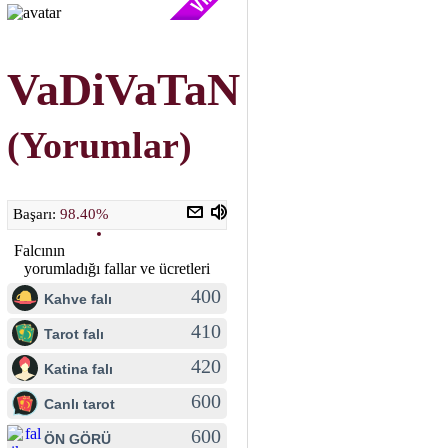
VaDiVaTaN
(Yorumlar)
Başarı:
98.40%
Falcının
yorumladığı fallar ve ücretleri
400
Kahve falı
410
Tarot falı
420
Katina falı
600
Canlı tarot
600
ÖN GÖRÜ