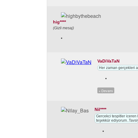
hig****
(Gizli mesaj)
VaDiVaTaN
Her zaman gerçekleri ak
+ Devamı
Nil****
Gercekci tespitler iceren
teşekkür ediyorum..Tavsi