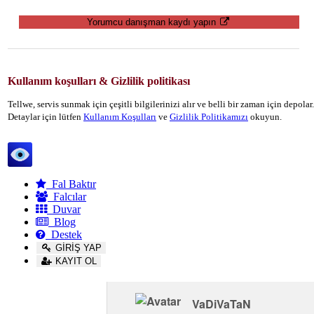
Yorumcu danışman kaydı yapın
Kullanım koşulları & Gizlilik politikası
Tellwe, servis sunmak için çeşitli bilgilerinizi alır ve belli bir zaman için depola
Detaylar için lütfen
Kullanım Koşulları
ve
Gizlilik Politikamızı
okuyun.
Tellwe
Fal Baktır
Falcılar
Duvar
Blog
Destek
GİRİŞ YAP
KAYIT OL
VaDiVaTaN