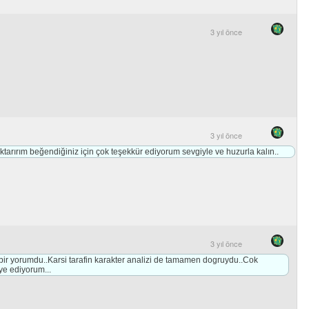
3 yıl önce
3 yıl önce
tarırım beğendiğiniz için çok teşekkür ediyorum sevgiyle ve huzurla kalın..
3 yıl önce
 bir yorumdu..Karsi tarafin karakter analizi de tamamen dogruydu..Cok
ye ediyorum...