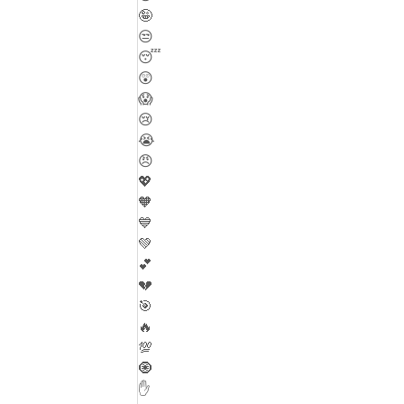
🤪
😒
😴
😲
😱
😢
😭
😠
💖
🧡
💙
💚
💕
💔
🎯
🔥
💯
🧿
✋