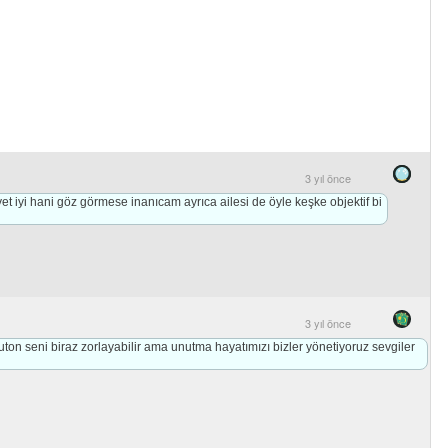
3 yıl önce
t iyi hani göz görmese inanıcam ayrıca ailesi de öyle keşke objektif bi
3 yıl önce
ton seni biraz zorlayabilir ama unutma hayatımızı bizler yönetiyoruz sevgiler