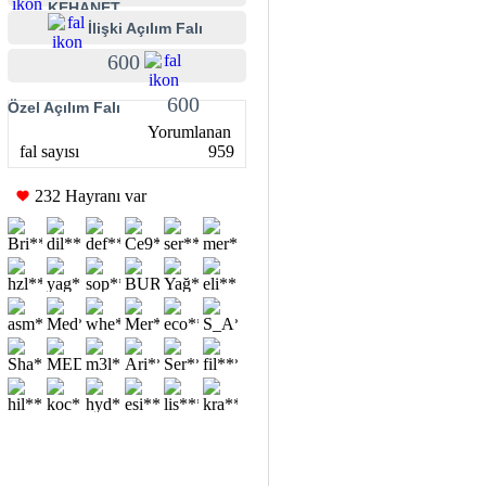
KEHANET
İlişki Açılım Falı
600
600
Özel Açılım Falı
Yorumlanan
fal sayısı
959
232 Hayranı var