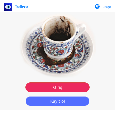
Tellwe
Türkçe
Giriş
Kayıt ol