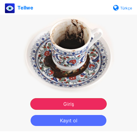
Tellwe
Türkçe
Giriş
Kayıt ol