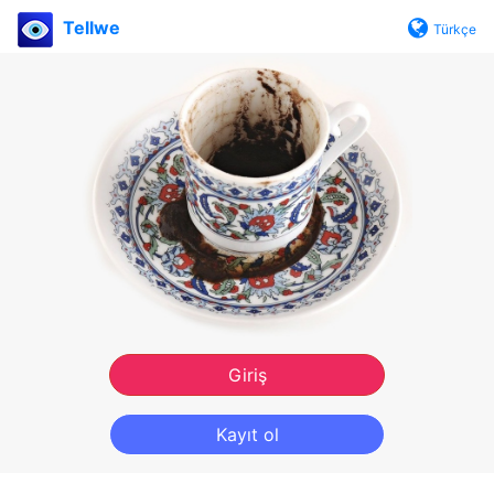
Tellwe
Türkçe
Giriş
Kayıt ol